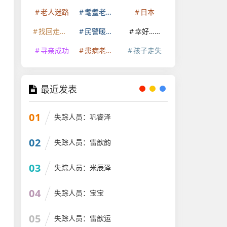
老人迷路
耄耋老人走失
日本
找回走失老人
民警暖心救助
幸好……
寻亲成功
患病老人走失
孩子走失
最近发表
01
失踪人员：巩睿泽
02
失踪人员：雷歆韵
03
失踪人员：米辰泽
04
失踪人员：宝宝
05
失踪人员：雷歆运