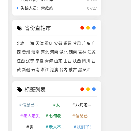
失踪人员：雷歆韵
07/27
省份直辖市
北京
上海
天津
重庆
安徽
福建
甘肃
广东
广
西
贵州
海南
河北
河南
湖北
湖南
吉林
江苏
江西
辽宁
宁夏
青海
山东
山西
陕西
四川
西
藏
新疆
云南
浙江
港澳
台内
蒙古
黑龙江
标签列表
信息已经删除
女
八旬老人走失
老人走失
七旬老人走失
信息已删除
男
老人不慎走失
找到了！