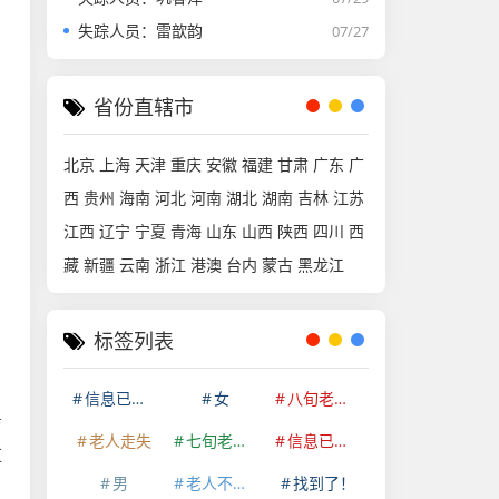
失踪人员：雷歆韵
07/27
省份直辖市
北京
上海
天津
重庆
安徽
福建
甘肃
广东
广
西
贵州
海南
河北
河南
湖北
湖南
吉林
江苏
江西
辽宁
宁夏
青海
山东
山西
陕西
四川
西
藏
新疆
云南
浙江
港澳
台内
蒙古
黑龙江
标签列表
信息已经删除
女
八旬老人走失
育
老人走失
七旬老人走失
信息已删除
红
男
老人不慎走失
找到了！