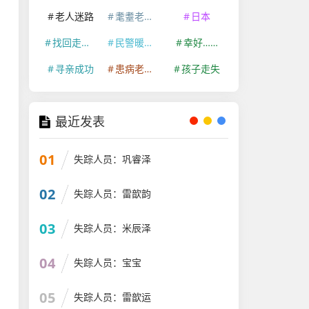
老人迷路
耄耋老人走失
日本
找回走失老人
民警暖心救助
幸好……
寻亲成功
患病老人走失
孩子走失
最近发表
01
失踪人员：巩睿泽
02
失踪人员：雷歆韵
03
失踪人员：米辰泽
04
失踪人员：宝宝
05
失踪人员：雷歆运