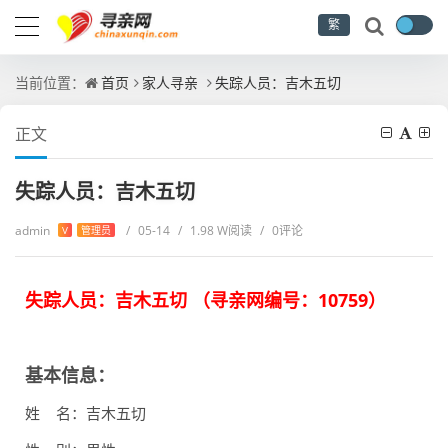
繁
当前位置：
首页
家人寻亲
失踪人员：吉木五切
正文
失踪人员：吉木五切
admin
/
05-14
/
1.98 W阅读
/
0评论
V
管理员
失踪人员：吉木五切 （
寻亲网编号：
10759
）
基本信息：
姓 名：吉木五切