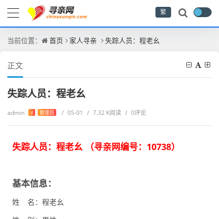
繁
当前位置：
首页
家人寻亲
失踪人员：程老幺
正文
失踪人员：程老幺
admin
/
05-01
/
7.32 K阅读
/
0评论
V
管理员
失踪人员：程老幺 （
寻亲网编号：
10738
）
基本信息：
姓 名：程老幺