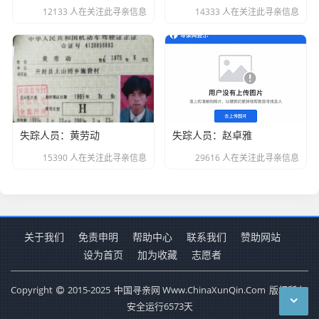
12133 人在关注此寻亲信息
14333 人在关注此寻亲信息
失踪人员：黄劳动
失踪人员：赵卓雅
15390 人在关注此寻亲信息
29616 人在关注此寻亲信息
关于我们
免责申明
帮助中心
联系我们
赞助网站
设为首页
加为收藏
志愿者
Copyright
2015-2025
中国寻亲网 Www.ChinaXunQin.Com
版权所有.
安全运行
6573
天