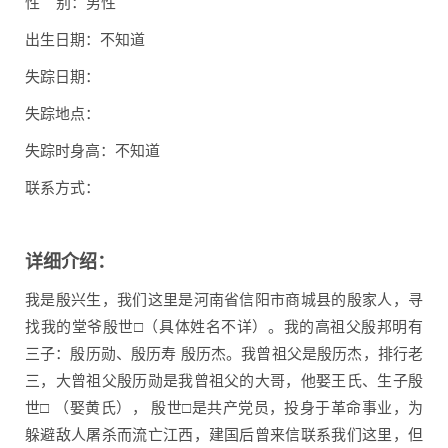
性 别：男性
出生日期：不知道
失踪日期：
失踪地点：
失踪时身高：不知道
联系方式：
详细介绍：
我是殷兴生，我们这里是河南省信阳市商城县的殷家人，寻
找我的堂爷殷世□（具体姓名不详）。我的高祖父殷邦明有
三子：殷历勋、殷历寿 殷历杰。我曾祖父是殷历杰，排行老
三，大曾祖父殷历勋是我曾祖父的大哥，他娶王氏、生子殷
世□ （娶黄氏）， 殷世□是共产党员，投身于革命事业，为
躲避敌人屠杀而流亡江西，建国后曾来信联系我们这里，但