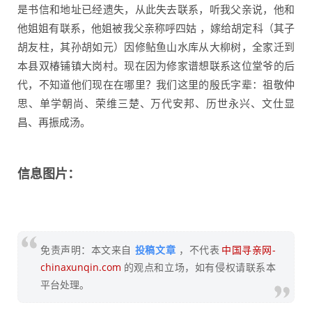
是书信和地址已经遗失，从此失去联系，听我父亲说，他和
他姐姐有联系，他姐被我父亲称呼四姑 ，嫁给胡定科（其子
胡友柱，其孙胡如元）因修鲇鱼山水库从大柳树，全家迁到
本县双椿铺镇大岗村。现在因为修家谱想联系这位堂爷的后
代，不知道他们现在在哪里？我们这里的殷氏字辈：祖敬仲
思、单学朝尚、荣维三楚、万代安邦、历世永兴、文仕显
昌、再振成汤。
信息图片：
免责声明：本文来自
投稿文章
，不代表
中国寻亲网-
chinaxunqin.com
的观点和立场，如有侵权请联系本
平台处理。