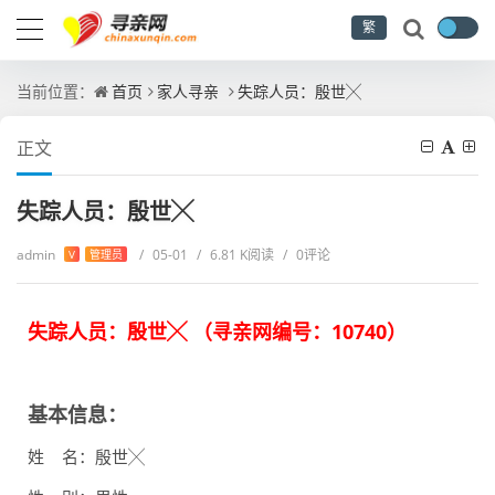
繁
当前位置：
首页
家人寻亲
失踪人员：殷世╳
正文
失踪人员：殷世╳
admin
/
05-01
/
6.81 K阅读
/
0评论
V
管理员
失踪人员：殷世╳ （
寻亲网编号：
10740
）
基本信息：
姓 名：殷世╳