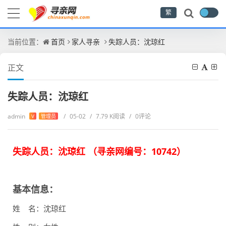
繁
当前位置：
首页
家人寻亲
失踪人员：沈琼红
正文
失踪人员：沈琼红
admin
/
05-02
/
7.79 K阅读
/
0评论
V
管理员
失踪人员：沈琼红 （
寻亲网编号：
10742
）
基本信息：
姓 名：沈琼红