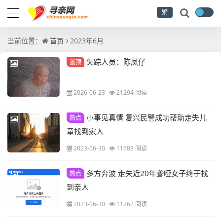
繁
当前位置：
首页
2023年6月
失踪人员：陈凤仔
置顶
2026-06-23
21294 阅读
小事见真情 复兴民警成功帮助走失儿
热点
童找到家人
2023-06-30
11688 阅读
多方奔波 走失近20年聋哑女子终于找
热点
到亲人
2023-06-30
11762 阅读