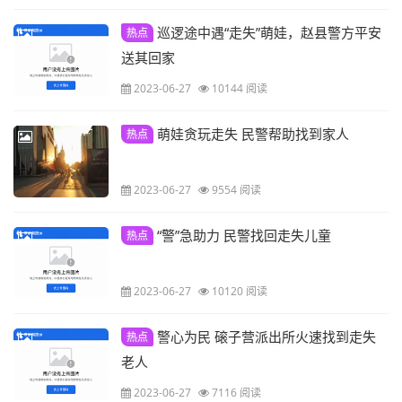
巡逻途中遇“走失”萌娃，赵县警方平安
热点
送其回家
2023-06-27
10144 阅读
萌娃贪玩走失 民警帮助找到家人
热点
2023-06-27
9554 阅读
“警”急助力 民警找回走失儿童
热点
2023-06-27
10120 阅读
警心为民 磙子营派出所火速找到走失
热点
老人
2023-06-27
7116 阅读