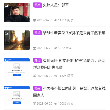
失踪人员：郭军
热点
2023-06-30
11111 阅读
爷爷忙着卖菜 3岁孙子走丢竟浑然不知
热点
2023-06-29
5522 阅读
有惊无险 树文派出所“警”急助力，帮助
热点
群众找回走失儿童
2023-06-29
11325 阅读
小男孩不慎公园走失，民警迅速帮其找
热点
回家人
2023-06-29
10086 阅读