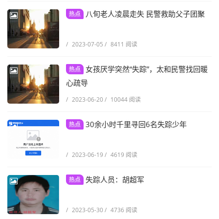
八旬老人凌晨走失 民警救助父子团聚
热点
/
2023-07-05
/
8411 阅读
女孩厌学突然“失踪”，太和民警找回暖
热点
心疏导
/
2023-06-20
/
10044 阅读
30余小时千里寻回6名失踪少年
热点
/
2023-06-19
/
4619 阅读
失踪人员：胡超军
热点
/
2023-05-30
/
4736 阅读