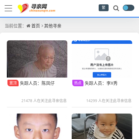
繁
当前位置：
首页
其他寻亲
失踪人员：陈凤仔
失踪人员：李X秀
置顶
热点
21478 人在关注此寻亲信息
14299 人在关注此寻亲信息