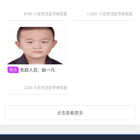
8184 人在关注此寻亲信息
12681 人在关注此寻亲信息
失踪人员：赵一凡
热点
7249 人在关注此寻亲信息
点击查看更多