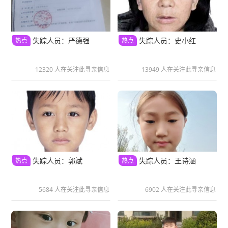
失踪人员：严德强
失踪人员：史小红
热点
热点
12320 人在关注此寻亲信息
13949 人在关注此寻亲信息
失踪人员：郭斌
失踪人员：王诗涵
热点
热点
5684 人在关注此寻亲信息
6902 人在关注此寻亲信息