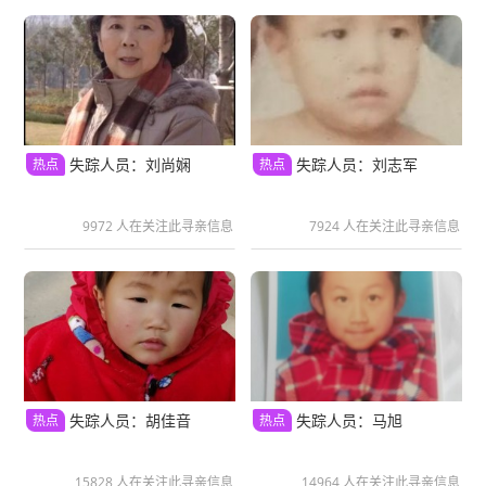
失踪人员：刘尚娴
失踪人员：刘志军
热点
热点
9972 人在关注此寻亲信息
7924 人在关注此寻亲信息
失踪人员：胡佳音
失踪人员：马旭
热点
热点
15828 人在关注此寻亲信息
14964 人在关注此寻亲信息