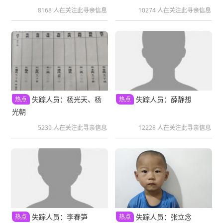
8168 人在关注此寻亲信息
10274 人在关注此寻亲信息
失踪人员：杨光天、杨
失踪人员：薛静想
热点
热点
光朝
5239 人在关注此寻亲信息
12228 人在关注此寻亲信息
失踪人员：李春笋
失踪人员：张立念
热点
热点