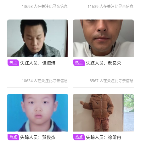
13698 人在关注此寻亲信息
11639 人在关注此寻亲信息
失踪人员：谭海琪
失踪人员：郝良荣
热点
热点
10634 人在关注此寻亲信息
8567 人在关注此寻亲信息
失踪人员：贺俊杰
失踪人员：徐昕冉
热点
热点