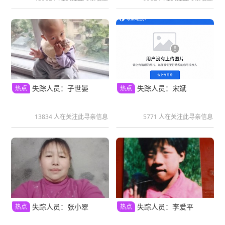
失踪人员：子世晏
失踪人员：宋斌
热点
热点
13834 人在关注此寻亲信息
5771 人在关注此寻亲信息
失踪人员：张小翠
失踪人员：李爱平
热点
热点