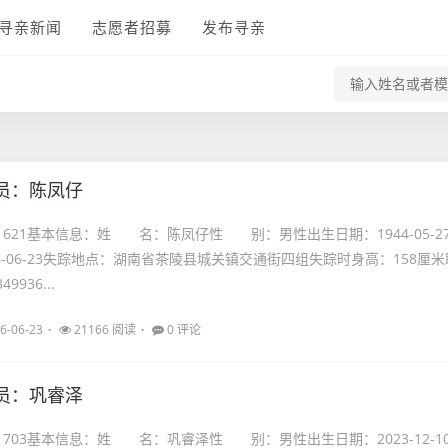
寻亲新闻
志愿者招募
发布寻亲
员：陈凤仔
21621基本信息：姓 名：陈凤仔性 别：男性出生日期：1944-05-2
6-06-23失踪地点：湖南省茶陵县城关镇交通街四组失踪时身高：158厘米
9936...
6-06-23
21166 阅读
0 评论
员：巩睿泽
21703基本信息：姓 名：巩睿泽性 别：男性出生日期：2023-12-1