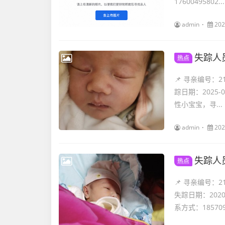
17600495802...
admin
202
失踪人
热点
📌 寻亲编号：
踪日期：2025
性小宝宝，寻...
admin
202
失踪人
热点
📌 寻亲编号：
失踪日期：202
系方式：185709.