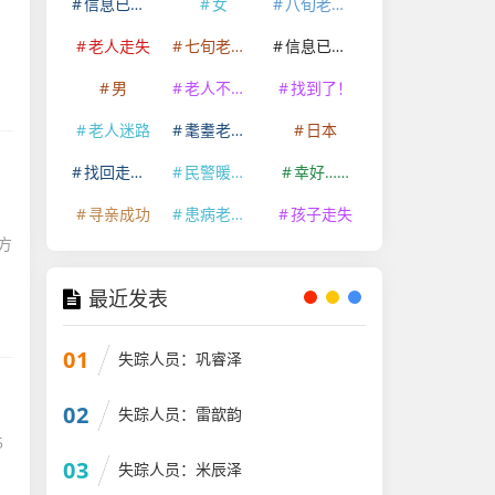
信息已经删除
女
八旬老人走失
老人走失
七旬老人走失
信息已删除
男
老人不慎走失
找到了！
老人迷路
耄耋老人走失
日本
找回走失老人
民警暖心救助
幸好……
寻亲成功
患病老人走失
孩子走失
1
方
最近发表
01
失踪人员：巩睿泽
02
失踪人员：雷歆韵
5
03
失踪人员：米辰泽