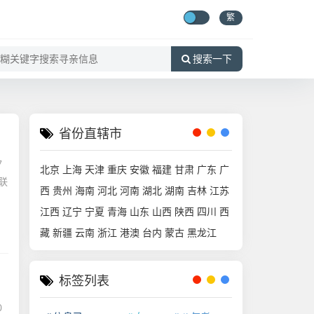
繁
搜索一下
省份直辖市
7
北京
上海
天津
重庆
安徽
福建
甘肃
广东
广
联
西
贵州
海南
河北
河南
湖北
湖南
吉林
江苏
江西
辽宁
宁夏
青海
山东
山西
陕西
四川
西
藏
新疆
云南
浙江
港澳
台内
蒙古
黑龙江
标签列表
0