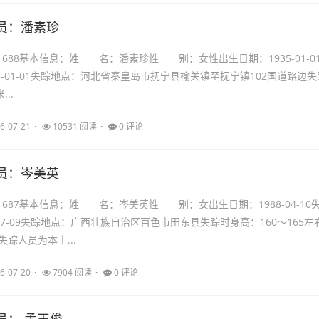
员：潘素珍
21688基本信息：姓 名：潘素珍性 别：女性出生日期：1935-01-0
5-01-01失踪地点：河北省秦皇岛市抚宁县榆关镇至抚宁镇102国道路边失
..
6-07-21
10531 阅读
0 评论
员：岑美英
21687基本信息：姓 名：岑美英性 别：女出生日期：1988-04-10
-07-09失踪地点：广西壮族自治区百色市田东县失踪时身高：160～165左
踪人员为本土...
6-07-20
7904 阅读
0 评论